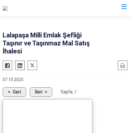
Edirne
Lalapaşa Milli Emlak Şefliği
Taşınır ve Taşınmaz Mal Satış
Enez
İhalesi
Havsa
İpsala
Keşan
07.10.2025
Lalapaşa
Geri
İleri
Sayfa:
/
Meriç
Süloğlu
Uzunköprü