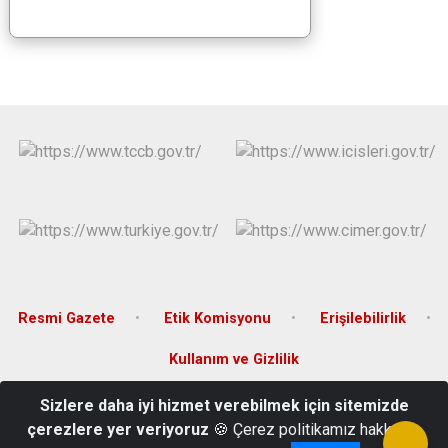
Resmi Gazete
Etik Komisyonu
Erişilebilirlik
Kullanım ve Gizlilik
Sizlere daha iyi hizmet verebilmek için sitemizde
Merkez Mahahallesi Cumhuriyet Caddesi No:13 Lalapaşa/EDİRNE
çerezlere yer veriyoruz
🍪 Çerez politikamız hakkında
0 (284) 321 40 08/ 40 76