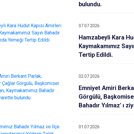
bulundu.
07.07.2026
Hamzabeyli Kara Hud
Kaymakamımız Sayın
Tertip Edildi.
02.07.2026
Emniyet Amiri Berka
Görgülü, Başkomise
Bahadır Yılmaz' ı zi
01.07.2026