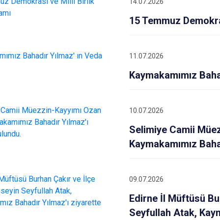
14.07.2026
Meriç
15 Temmuz Demokrasi
Süloğlu
Uzunköprü
11.07.2026
Kaymakamımız Bahadı
10.07.2026
Selimiye Camii Müe
Kaymakamımız Bahadı
09.07.2026
Edirne İl Müftüsü B
Seyfullah Atak, Kay