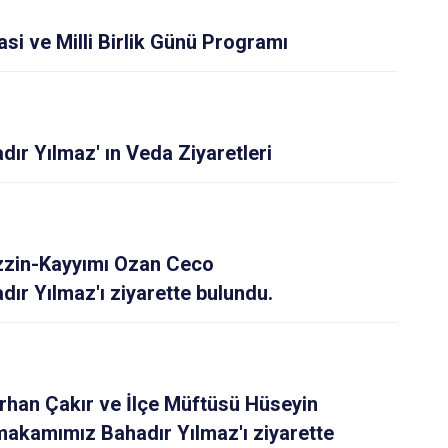
 ve Milli Birlik Günü Programı
r Yılmaz' ın Veda Ziyaretleri
zzin-Kayyımı Ozan Ceco
r Yılmaz'ı ziyarette bulundu.
urhan Çakır ve İlçe Müftüsü Hüseyin
makamımız Bahadır Yılmaz'ı ziyarette