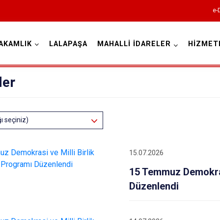
e-
AKAMLIK
LALAPAŞA
MAHALLİ İDARELER
HİZMET
Edirne
ler
ğı seçiniz)
Enez
15.07.2026
Havsa
15 Temmuz Demokras
İpsala
Düzenlendi
Keşan
Lalapaşa