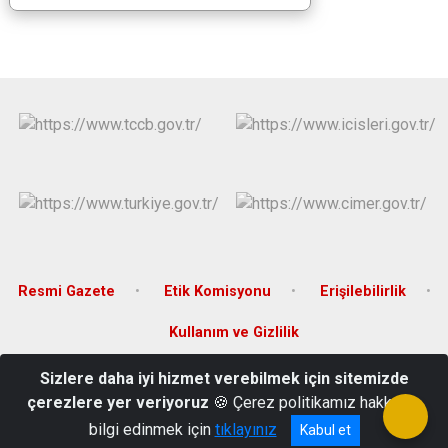
Resmi Gazete
Etik Komisyonu
Erişilebilirlik
Kullanım ve Gizlilik
Sizlere daha iyi hizmet verebilmek için sitemizde
Merkez Mahahallesi Cumhuriyet Caddesi No:13 Lalapaşa/EDİRNE
çerezlere yer veriyoruz
🍪 Çerez politikamız hakkında
0 (284) 321 40 08/ 40 76
bilgi edinmek için
tıklayınız
Kabul et