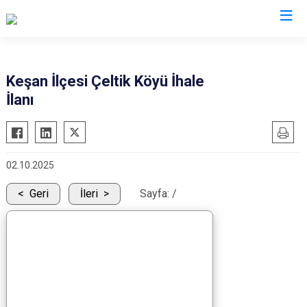
Edirne
Keşan İlçesi Çeltik Köyü İhale
İlanı
Enez
Havsa
İpsala
02.10.2025
Keşan
Lalapaşa
Geri
İleri
Sayfa:
/
Meriç
Süloğlu
Uzunköprü