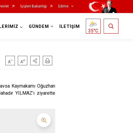
Devlet
İçişleri Bakanlığı
Edirne
LERİMİZ
GÜNDEM
İLETİŞİM
35
°C
 Havsa Kaymakamı Oğuzhan
ahadır YILMAZ'ı ziyarette