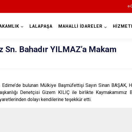
e-
AKAMLIK
LALAPAŞA
MAHALLİ İDARELER
HİZMET
Edirne
 Sn. Bahadır YILMAZ’a Makam
dirne’de bulunan Mülkiye Başmüfettişi Sayın Sinan BAŞAK,
Enez
kanlığı Denetçisi Gizem KILIÇ ile birlikte Kaymakamımız B
Havsa
retlerinden dolayı kendilerine teşekkür etti.
İpsala
Keşan
Lalapaşa