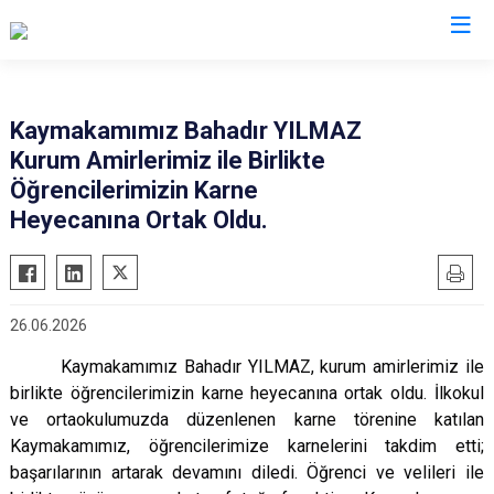
Edirne
Kaymakamımız Bahadır YILMAZ
Kurum Amirlerimiz ile Birlikte
Enez
Öğrencilerimizin Karne
Havsa
Heyecanına Ortak Oldu.
İpsala
Keşan
Lalapaşa
26.06.2026
Meriç
Kaymakamımız Bahadır YILMAZ, kurum amirlerimiz ile
Süloğlu
birlikte öğrencilerimizin karne heyecanına ortak oldu. İlkokul
Uzunköprü
ve ortaokulumuzda düzenlenen karne törenine katılan
Kaymakamımız, öğrencilerimize karnelerini takdim etti;
başarılarının artarak devamını diledi. Öğrenci ve velileri ile